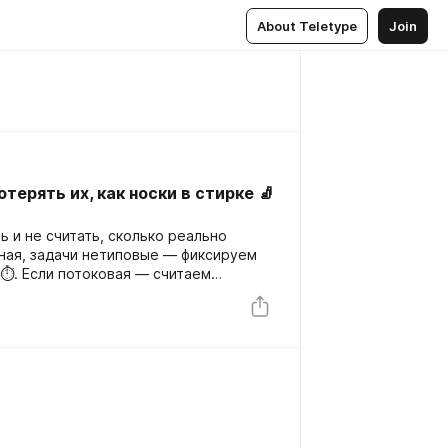
About Teletype
Join
отерять их, как носки в стирке 🧦
 и не считать, сколько реально
тная, задачи нетиповые — фиксируем
 ⏱️. Если потоковая — считаем
 письма 📧, упаковки 📦. Всё просто.