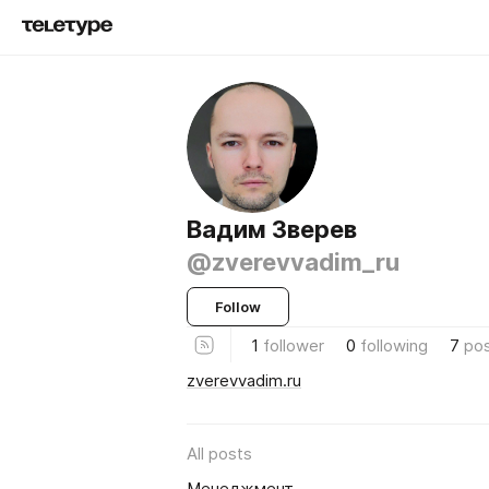
Вадим Зверев
@zverevvadim_ru
Follow
1
follower
0
following
7
po
zverevvadim.ru
All posts
Менеджмент